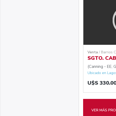
Venta
/ Barrios 
SGTO. CAB
(Canning - EE, G
Ubicado en Lago
U$S 330.0
VER MÁS PRO