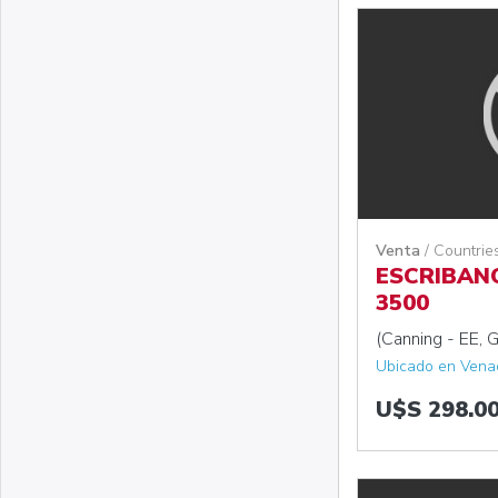
Venta
/ Countrie
ESCRIBAN
3500
(Canning - EE, G
Ubicado en Venad
U$S 298.0