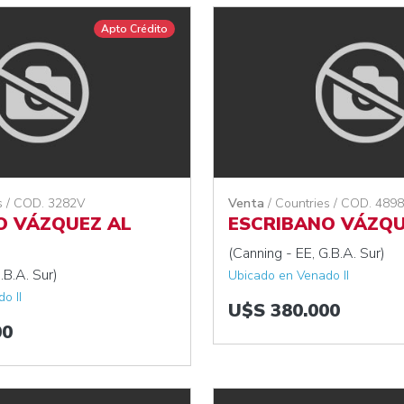
Apto Crédito
s / COD. 3282V
Venta
/ Countries / COD. 489
O VÁZQUEZ AL
ESCRIBANO VÁZQU
(Canning - EE, G.B.A. Sur)
.B.A. Sur)
Ubicado en Venado II
o II
U$S 380.000
00