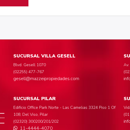
SUCURSAL VILLA GESELL
SU
Blvd. Gesell 1070
Av.
(02255) 477-767
(02
gesell@mazzeipropiedades.com
in
SUCURSAL PILAR
S
Edificio Office Park Norte - Las Camelias 3324 Piso 1 Of
Vid
108, Del Viso, Pilar
(01
in
(02320) 300200/201/202
11-4444-4070