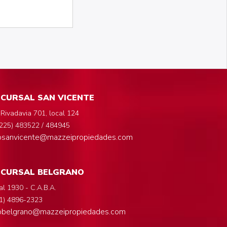
CURSAL SAN VICENTE
 Rivadavia 701, local 124
225) 483522 / 484945
fosanvicente@mazzeipropiedades.com
UCURSAL BELGRANO
al 1930 - C.A.B.A.
1) 4896-2323
fobelgrano@mazzeipropiedades.com