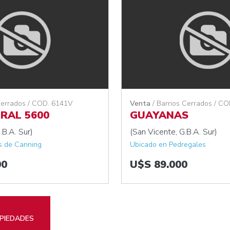
Cerrados / COD. 6141V
Venta
/ Barrios Cerrados / C
RAL 5600
GUAYANAS
.B.A. Sur)
(San Vicente, G.B.A. Sur)
s de Canning
Ubicado en Pedregales
00
U$S 89.000
PIEDADES