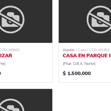
 COD. M040A
Alquiler
/ Casa / COD. M135A
RIZAR
CASA EN PARQUE I
rte)
(Pilar, G.B.A. Norte)
0
$ 1.500.000