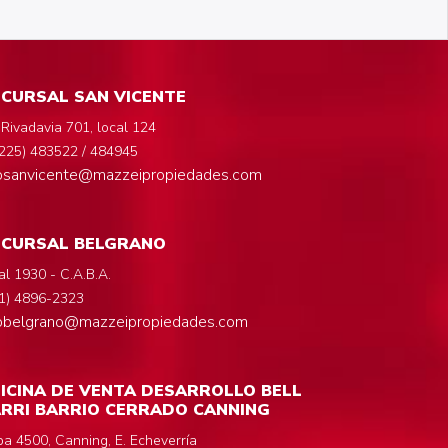
CURSAL SAN VICENTE
 Rivadavia 701, local 124
225) 483522 / 484945
fosanvicente@mazzeipropiedades.com
UCURSAL BELGRANO
al 1930 - C.A.B.A.
1) 4896-2323
fobelgrano@mazzeipropiedades.com
ICINA DE VENTA DESARROLLO BELL
RRI BARRIO CERRADO CANNING
a 4500, Canning, E. Echeverría