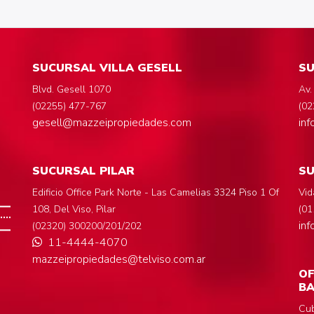
SUCURSAL VILLA GESELL
SU
Blvd. Gesell 1070
Av.
(02255) 477-767
(02
gesell@mazzeipropiedades.com
in
SUCURSAL PILAR
S
Edificio Office Park Norte - Las Camelias 3324 Piso 1 Of
Vid
108, Del Viso, Pilar
(01
in
(02320) 300200/201/202
11-4444-4070
mazzeipropiedades@telviso.com.ar
OF
BA
Cub