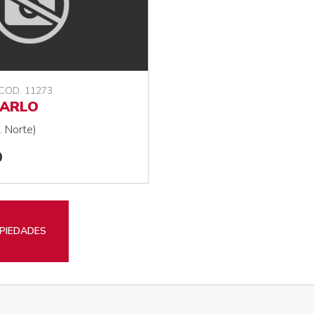
 COD. 11273
ARLO
. Norte)
0
PIEDADES