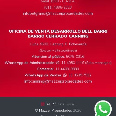
Vidal 1930 - C.A.B.A.
(011) 4896-2323
infobelgrano@mazzeipropiedades.com
OFICINA DE VENTA DESARROLLO BELL BARRI
BARRIO CERRADO CANNING
Cuba 4500, Canning, E. Echeverría
(Solo con visita coordinada)
Atención al público:
5075-0316
WhatsApp de Administración:
11 4080 1119 (Solo mensajes)
Comercial:
11 4409-9880
WhatsApp de Ventas:
11 3539 7932
infocanning@mazzeipropiedades.com
AFIP /
Data Fiscal
© Mazzei Propiedades
2026