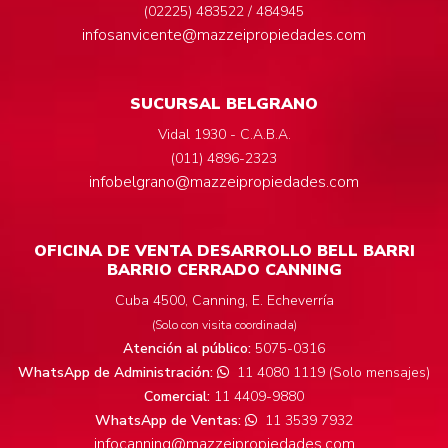
(02225) 483522 / 484945
infosanvicente@mazzeipropiedades.com
SUCURSAL BELGRANO
Vidal 1930 - C.A.B.A.
(011) 4896-2323
infobelgrano@mazzeipropiedades.com
OFICINA DE VENTA DESARROLLO BELL BARRI
BARRIO CERRADO CANNING
Cuba 4500, Canning, E. Echeverría
(Solo con visita coordinada)
Atención al público:
5075-0316
WhatsApp de Administración:
11 4080 1119 (Solo mensajes)
Comercial:
11 4409-9880
WhatsApp de Ventas:
11 3539 7932
infocanning@mazzeipropiedades.com