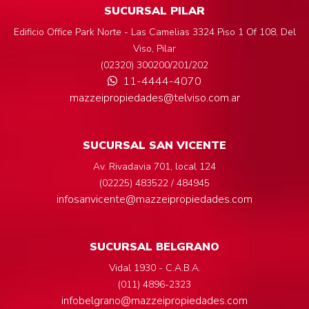
SUCURSAL PILAR
Edificio Office Park Norte - Las Camelias 3324 Piso 1 Of 108, Del
Viso, Pilar
(02320) 300200/201/202
11-4444-4070
mazzeipropiedades@telviso.com.ar
SUCURSAL SAN VICENTE
Av. Rivadavia 701, local 124
(02225) 483522 / 484945
infosanvicente@mazzeipropiedades.com
SUCURSAL BELGRANO
Vidal 1930 - C.A.B.A.
(011) 4896-2323
infobelgrano@mazzeipropiedades.com