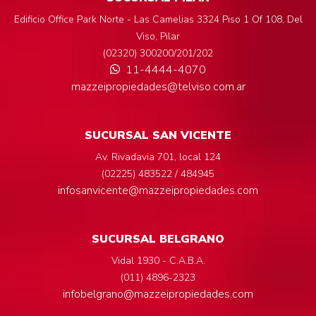
Edificio Office Park Norte - Las Camelias 3324 Piso 1 Of 108, Del
Viso, Pilar
(02320) 300200/201/202
11-4444-4070
mazzeipropiedades@telviso.com.ar
SUCURSAL SAN VICENTE
Av. Rivadavia 701, local 124
(02225) 483522 / 484945
infosanvicente@mazzeipropiedades.com
SUCURSAL BELGRANO
Vidal 1930 - C.A.B.A.
(011) 4896-2323
infobelgrano@mazzeipropiedades.com