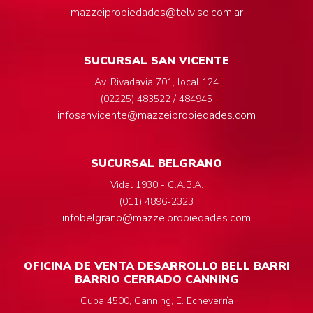
mazzeipropiedades@telviso.com.ar
SUCURSAL SAN VICENTE
Av. Rivadavia 701, local 124
(02225) 483522 / 484945
infosanvicente@mazzeipropiedades.com
SUCURSAL BELGRANO
Vidal 1930 - C.A.B.A.
(011) 4896-2323
infobelgrano@mazzeipropiedades.com
OFICINA DE VENTA DESARROLLO BELL BARRI
BARRIO CERRADO CANNING
Cuba 4500, Canning, E. Echeverría