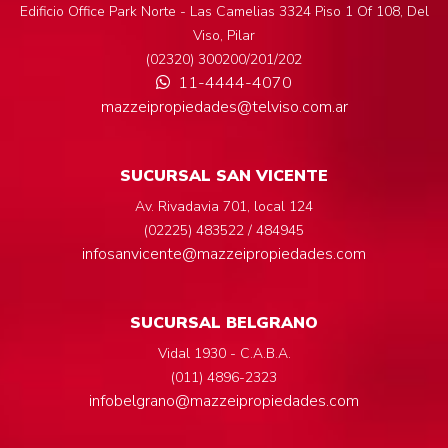
Edificio Office Park Norte - Las Camelias 3324 Piso 1 Of 108, Del
Viso, Pilar
(02320) 300200/201/202
11-4444-4070
mazzeipropiedades@telviso.com.ar
SUCURSAL SAN VICENTE
Av. Rivadavia 701, local 124
(02225) 483522 / 484945
infosanvicente@mazzeipropiedades.com
SUCURSAL BELGRANO
Vidal 1930 - C.A.B.A.
(011) 4896-2323
infobelgrano@mazzeipropiedades.com