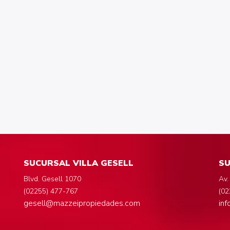
SUCURSAL VILLA GESELL
SU
Blvd. Gesell 1070
Av.
(02255) 477-767
(02
gesell@mazzeipropiedades.com
in