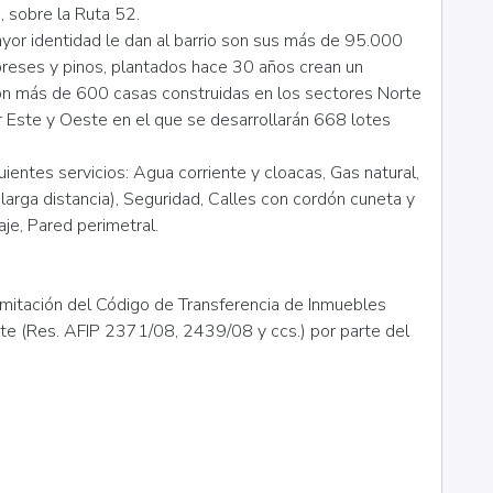
, sobre la Ruta 52.
or identidad le dan al barrio son sus más de 95.000
preses y pinos, plantados hace 30 años crean un
on más de 600 casas construidas en los sectores Norte
r Este y Oeste en el que se desarrollarán 668 lotes
entes servicios: Agua corriente y cloacas, Gas natural,
 larga distancia), Seguridad, Calles con cordón cuneta y
je, Pared perimetral.
amitación del Código de Transferencia de Inmuebles
nte (Res. AFIP 2371/08, 2439/08 y ccs.) por parte del