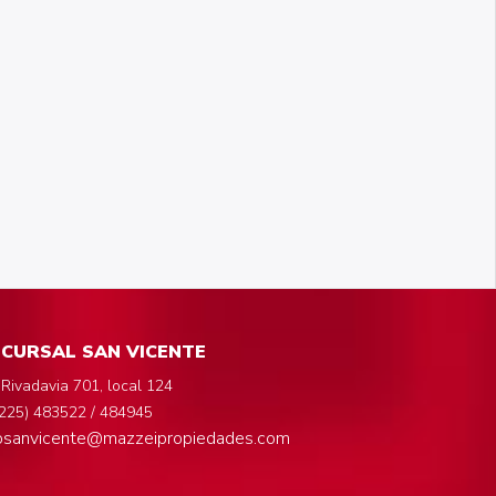
CURSAL SAN VICENTE
 Rivadavia 701, local 124
225) 483522 / 484945
fosanvicente@mazzeipropiedades.com