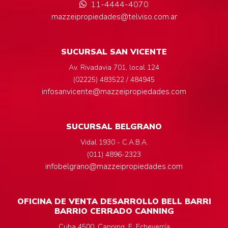
11-4444-4070
mazzeipropiedades@telviso.com.ar
SUCURSAL SAN VICENTE
Av. Rivadavia 701, local 124
(02225) 483522 / 484945
infosanvicente@mazzeipropiedades.com
SUCURSAL BELGRANO
Vidal 1930 - C.A.B.A.
(011) 4896-2323
infobelgrano@mazzeipropiedades.com
OFICINA DE VENTA DESARROLLO BELL BARRI
BARRIO CERRADO CANNING
Cuba 4500, Canning, E. Echeverría