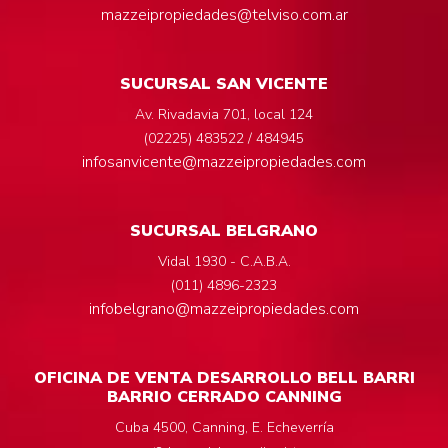
mazzeipropiedades@telviso.com.ar
SUCURSAL SAN VICENTE
Av. Rivadavia 701, local 124
(02225) 483522 / 484945
infosanvicente@mazzeipropiedades.com
SUCURSAL BELGRANO
Vidal 1930 - C.A.B.A.
(011) 4896-2323
infobelgrano@mazzeipropiedades.com
OFICINA DE VENTA DESARROLLO BELL BARRI
BARRIO CERRADO CANNING
Cuba 4500, Canning, E. Echeverría