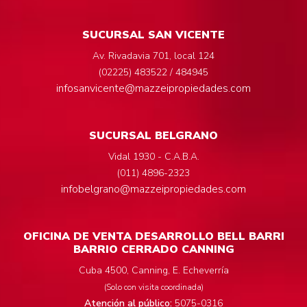
SUCURSAL SAN VICENTE
Av. Rivadavia 701, local 124
(02225) 483522 / 484945
infosanvicente@mazzeipropiedades.com
SUCURSAL BELGRANO
Vidal 1930 - C.A.B.A.
(011) 4896-2323
infobelgrano@mazzeipropiedades.com
OFICINA DE VENTA DESARROLLO BELL BARRI
BARRIO CERRADO CANNING
Cuba 4500, Canning, E. Echeverría
(Solo con visita coordinada)
Atención al público:
5075-0316