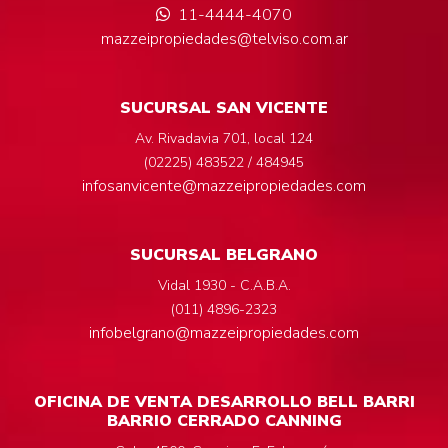
11-4444-4070
mazzeipropiedades@telviso.com.ar
SUCURSAL SAN VICENTE
Av. Rivadavia 701, local 124
(02225) 483522 / 484945
infosanvicente@mazzeipropiedades.com
SUCURSAL BELGRANO
Vidal 1930 - C.A.B.A.
(011) 4896-2323
infobelgrano@mazzeipropiedades.com
OFICINA DE VENTA DESARROLLO BELL BARRI
BARRIO CERRADO CANNING