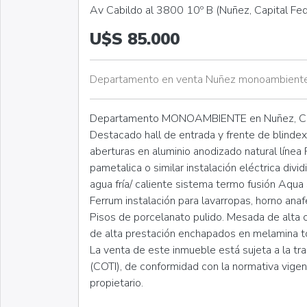
Av Cabildo al 3800 10º B (Nuñez, Capital Fed
U$S 85.000
Departamento en venta Nuñez monoambient
Departamento MONOAMBIENTE en Nuñez, Cap
Destacado hall de entrada y frente de blindex
aberturas en aluminio anodizado natural línea
pametalica o similar instalación eléctrica divi
agua fría/ caliente sistema termo fusión Aqua 
Ferrum instalación para lavarropas, horno anaf
Pisos de porcelanato pulido. Mesada de alta 
de alta prestación enchapados en melamina t
La venta de este inmueble está sujeta a la tr
(COTI), de conformidad con la normativa vige
propietario.