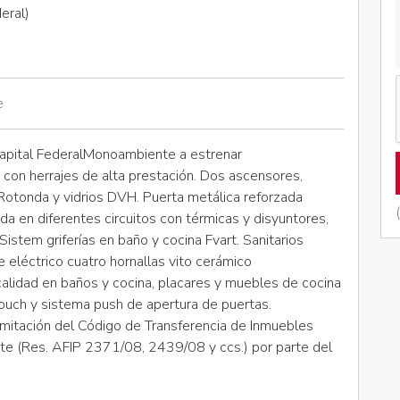
eral)
e
ital FederalMonoambiente a estrenar
 con herrajes de alta prestación. Dos ascensores,
 Rotonda y vidrios DVH. Puerta metálica reforzada
dida en diferentes circuitos con térmicas y disyuntores,
Sistem griferías en baño y cocina Fvart. Sanitarios
e eléctrico cuatro hornallas vito cerámico
calidad en baños y cocina, placares y muebles de cocina
ouch y sistema push de apertura de puertas.
amitación del Código de Transferencia de Inmuebles
nte (Res. AFIP 2371/08, 2439/08 y ccs.) por parte del