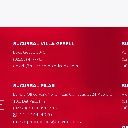
SUCURSAL VILLA GESELL
SU
Blvd. Gesell 1070
Av.
(02255) 477-767
(02
gesell@mazzeipropiedades.com
in
SUCURSAL PILAR
S
Edificio Office Park Norte - Las Camelias 3324 Piso 1 Of
Vid
108, Del Viso, Pilar
(01
in
(02320) 300200/201/202
11-4444-4070
mazzeipropiedades@telviso.com.ar
OF