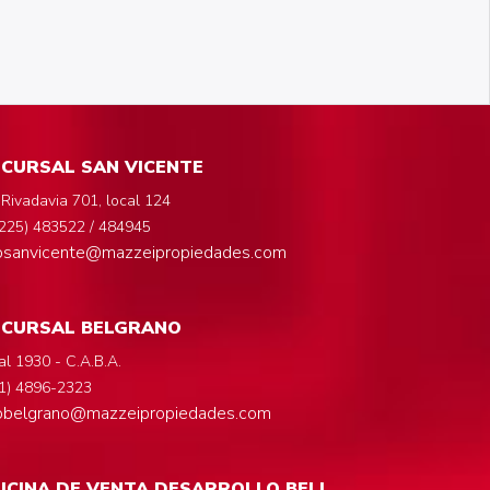
CURSAL SAN VICENTE
 Rivadavia 701, local 124
225) 483522 / 484945
fosanvicente@mazzeipropiedades.com
UCURSAL BELGRANO
al 1930 - C.A.B.A.
1) 4896-2323
fobelgrano@mazzeipropiedades.com
ICINA DE VENTA DESARROLLO BELL