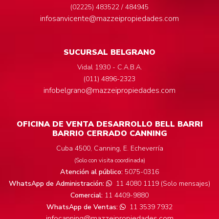
(02225) 483522 / 484945
infosanvicente@mazzeipropiedades.com
SUCURSAL BELGRANO
Vidal 1930 - C.A.B.A.
(011) 4896-2323
infobelgrano@mazzeipropiedades.com
OFICINA DE VENTA DESARROLLO BELL BARRI
BARRIO CERRADO CANNING
Cuba 4500, Canning, E. Echeverría
(Solo con visita coordinada)
Atención al público:
5075-0316
WhatsApp de Administración:
11 4080 1119 (Solo mensajes)
Comercial:
11 4409-9880
WhatsApp de Ventas:
11 3539 7932
infocanning@mazzeipropiedades.com