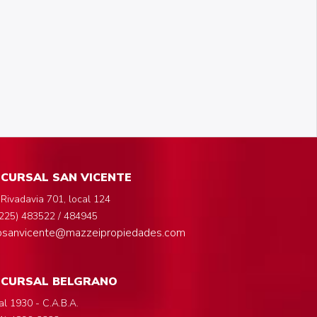
CURSAL SAN VICENTE
 Rivadavia 701, local 124
225) 483522 / 484945
fosanvicente@mazzeipropiedades.com
UCURSAL BELGRANO
al 1930 - C.A.B.A.