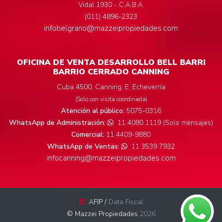
Vidal 1930 - C.A.B.A.
(011) 4896-2323
infobelgrano@mazzeipropiedades.com
OFICINA DE VENTA DESARROLLO BELL BARRI
BARRIO CERRADO CANNING
Cuba 4500, Canning, E. Echeverría
(Solo con visita coordinada)
Atención al público:
5075-0316
WhatsApp de Administración:
11 4080 1119 (Solo mensajes)
Comercial:
11 4409-9880
WhatsApp de Ventas:
11 3539 7932
infocanning@mazzeipropiedades.com
AFIP /
Data Fiscal
© Mazzei Propiedades
2026