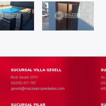
SUCURSAL VILLA GESELL
SU
Blvd. Gesell 1070
Av.
(02255) 477-767
(02
gesell@mazzeipropiedades.com
in
SUCURSAL PILAR
S