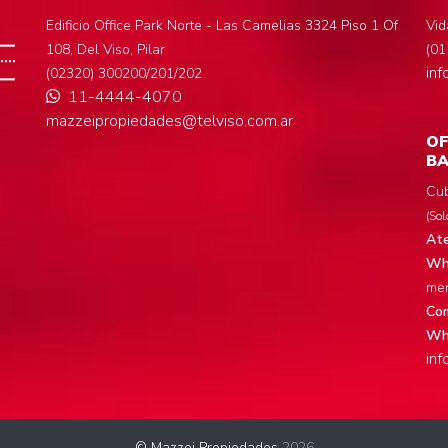
Edificio Office Park Norte - Las Camelias 3324 Piso 1 Of
Vid
108, Del Viso, Pilar
(01
in
(02320) 300200/201/202
11-4444-4070
mazzeipropiedades@telviso.com.ar
OF
BA
Cub
(Sol
Ate
Wha
men
Com
Wh
in
© Mazzei Propiedades
2026