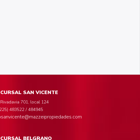
CURSAL SAN VICENTE
 Rivadavia 701, local 124
225) 483522 / 484945
fosanvicente@mazzeipropiedades.com
UCURSAL BELGRANO