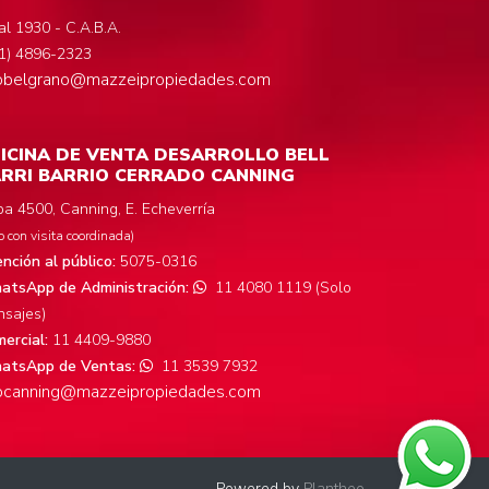
al 1930 - C.A.B.A.
1) 4896-2323
fobelgrano@mazzeipropiedades.com
ICINA DE VENTA DESARROLLO BELL
RRI BARRIO CERRADO CANNING
a 4500, Canning, E. Echeverría
o con visita coordinada)
nción al público:
5075-0316
tsApp de Administración:
11 4080 1119 (Solo
sajes)
ercial:
11 4409-9880
atsApp de Ventas:
11 3539 7932
focanning@mazzeipropiedades.com
Powered by
Plantheo