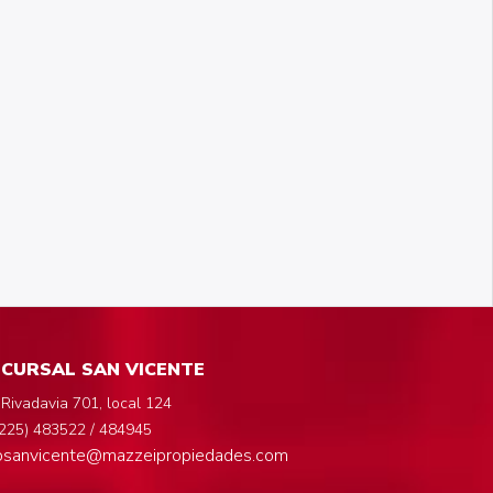
CURSAL SAN VICENTE
 Rivadavia 701, local 124
225) 483522 / 484945
fosanvicente@mazzeipropiedades.com