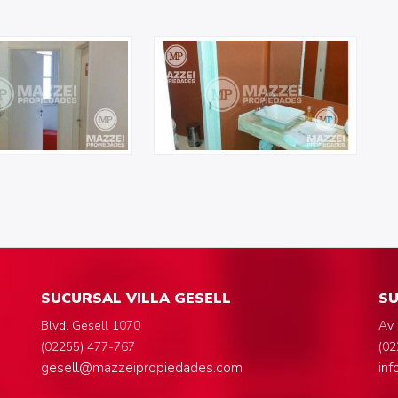
SUCURSAL VILLA GESELL
SU
Blvd. Gesell 1070
Av.
(02255) 477-767
(02
gesell@mazzeipropiedades.com
in