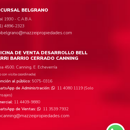
UCURSAL BELGRANO
al 1930 - C.A.B.A.
1) 4896-2323
fobelgrano@mazzeipropiedades.com
ICINA DE VENTA DESARROLLO BELL
RRI BARRIO CERRADO CANNING
a 4500, Canning, E. Echeverría
o con visita coordinada)
nción al público:
5075-0316
tsApp de Administración:
11 4080 1119 (Solo
sajes)
ercial:
11 4409-9880
atsApp de Ventas:
11 3539 7932
focanning@mazzeipropiedades.com