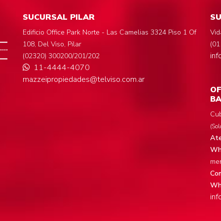
SUCURSAL PILAR
S
Edificio Office Park Norte - Las Camelias 3324 Piso 1 Of
Vid
108, Del Viso, Pilar
(01
in
(02320) 300200/201/202
11-4444-4070
mazzeipropiedades@telviso.com.ar
OF
BA
Cub
(Sol
Ate
Wha
men
Com
Wh
in