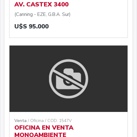
AV. CASTEX 3400
(Canning - EZE, G.B.A. Sur)
U$S 95.000
Venta
/ Oficina / COD. 1547V
OFICINA EN VENTA
MONOAMBIENTE