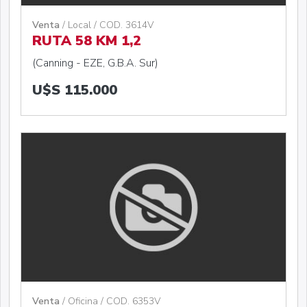
Venta
/ Local / COD. 3614V
RUTA 58 KM 1,2
(Canning - EZE, G.B.A. Sur)
U$S 115.000
Venta
/ Oficina / COD. 6353V