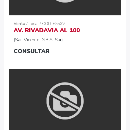
Venta
/ Local / COD. 6553V
AV. RIVADAVIA AL 100
(San Vicente, G.B.A. Sur)
CONSULTAR