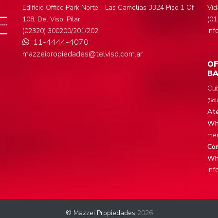
Edificio Office Park Norte - Las Camelias 3324 Piso 1 Of
Vid
108, Del Viso, Pilar
(01
in
(02320) 300200/201/202
11-4444-4070
mazzeipropiedades@telviso.com.ar
OF
BA
Cub
(Sol
Ate
Wha
men
Com
Wh
in
© Mazzei Propiedades
2026