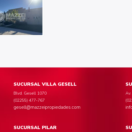
SUCURSAL VILLA GESELL
SU
Blvd. Gesell 1070
Av.
(02255) 477-767
(02
gesell@mazzeipropiedades.com
in
SUCURSAL PILAR
S