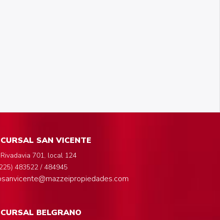
CURSAL SAN VICENTE
 Rivadavia 701, local 124
225) 483522 / 484945
fosanvicente@mazzeipropiedades.com
UCURSAL BELGRANO