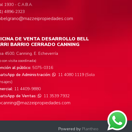
al 1930 - C.A.B.A.
1) 4896-2323
fobelgrano@mazzeipropiedades.com
ICINA DE VENTA DESARROLLO BELL
RRI BARRIO CERRADO CANNING
a 4500, Canning, E. Echeverría
o con visita coordinada)
nción al público:
5075-0316
tsApp de Administración:
11 4080 1119 (Solo
sajes)
ercial:
11 4409-9880
atsApp de Ventas:
11 3539 7932
focanning@mazzeipropiedades.com
Powered by
Plantheo