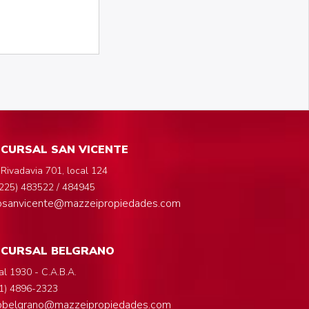
CURSAL SAN VICENTE
 Rivadavia 701, local 124
225) 483522 / 484945
fosanvicente@mazzeipropiedades.com
UCURSAL BELGRANO
al 1930 - C.A.B.A.
1) 4896-2323
fobelgrano@mazzeipropiedades.com