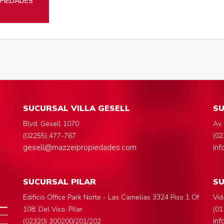
PIEDADES
SUCURSAL VILLA GESELL
SU
Blvd. Gesell 1070
Av.
(02255) 477-767
(02
gesell@mazzeipropiedades.com
in
SUCURSAL PILAR
S
Edificio Office Park Norte - Las Camelias 3324 Piso 1 Of
Vid
108, Del Viso, Pilar
(01
in
(02320) 300200/201/202