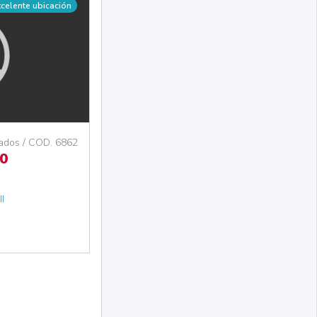
xcelente ubicación
rados / COD. 6862
0
I