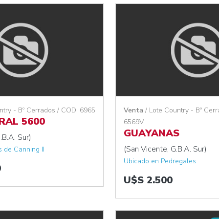
ntry - Bº Cerrados / COD. 6965
Venta
/ Lote Country - Bº Cer
RAL 5600
6569V
GUAYANAS
.B.A. Sur)
(San Vicente, G.B.A. Sur)
 de Canning II
Ubicado en Pedregales
0
U$S 2.500