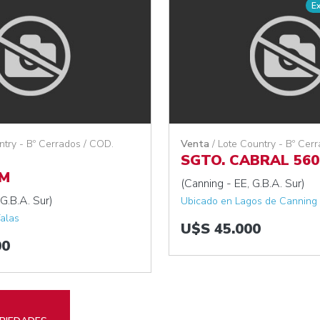
E
ntry - Bº Cerrados / COD.
Venta
/ Lote Country - Bº Cer
SGTO. CABRAL 560
KM
(Canning - EE, G.B.A. Sur)
G.B.A. Sur)
Ubicado en Lagos de Canning I
alas
U$S 45.000
00