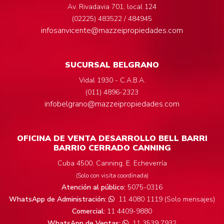
Av. Rivadavia 701, local 124
(02225) 483522 / 484945
infosanvicente@mazzeipropiedades.com
SUCURSAL BELGRANO
Vidal 1930 - C.A.B.A.
(011) 4896-2323
infobelgrano@mazzeipropiedades.com
OFICINA DE VENTA DESARROLLO BELL BARRI
BARRIO CERRADO CANNING
Cuba 4500, Canning, E. Echeverría
(Solo con visita coordinada)
Atención al público:
5075-0316
WhatsApp de Administración:
11 4080 1119 (Solo mensajes)
Comercial:
11 4409-9880
WhatsApp de Ventas:
11 3539 7932