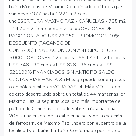
barrio Moradas de Máximo. Conformado por lotes que
van desde 377 hasta 1.221 m2 cada
uno.ESCRITURA.MAXIMO PAZ - CAÑUELAS - 735 m2
- 14.70 m2 frente x 50 m2 fondo.OPCIONES DE
PAGO:CONTADO U$S 22.050 - PROMOCION 10%
DESCUENTO (PAGANDO DE
CONTADO).FINACIACION CON ANTICIPO DE U$S
5.000 - OPCIONES: 12 cuotas U$S 1.421 - 24 cuotas
U$S 746 - 30 cuotas U$S 626 - 36 cuotas U$S
521100% FINANCIADOS, SIN ANTICIPO, SALDO
CUOTAS FIJAS HASTA 36.El pago puede ser en pesos
o en dólares billetesMORADAS DE MáXIMO Loteo
abierto desarrollado sobre un total de 44 manzanas, en
Máximo Paz, la segunda localidad más importante del
partido de Cañuelas. Ubicado sobre la ruta nacional
205, a una cuadra de la calle principal y de la estación
de ferrocarril de Máximo Paz, lindero con el centro de la
localidad y el barrio La Torre. Conformado por un total