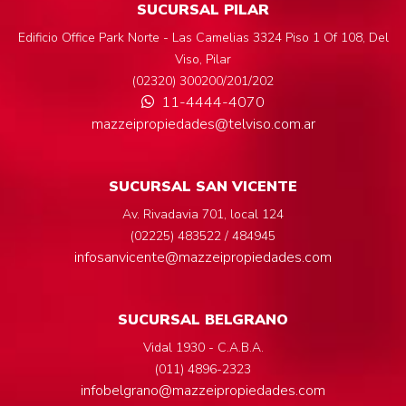
SUCURSAL PILAR
Edificio Office Park Norte - Las Camelias 3324 Piso 1 Of 108, Del
Viso, Pilar
(02320) 300200/201/202
11-4444-4070
mazzeipropiedades@telviso.com.ar
SUCURSAL SAN VICENTE
Av. Rivadavia 701, local 124
(02225) 483522 / 484945
infosanvicente@mazzeipropiedades.com
SUCURSAL BELGRANO
Vidal 1930 - C.A.B.A.
(011) 4896-2323
infobelgrano@mazzeipropiedades.com