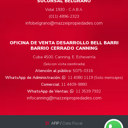
SUCURSAL BELGRANO
Vidal 1930 - C.A.B.A.
(011) 4896-2323
infobelgrano@mazzeipropiedades.com
OFICINA DE VENTA DESARROLLO BELL BARRI
BARRIO CERRADO CANNING
Cuba 4500, Canning, E. Echeverría
(Solo con visita coordinada)
Atención al público:
5075-0316
WhatsApp de Administración:
11 4080 1119 (Solo mensajes)
Comercial:
11 4409-9880
WhatsApp de Ventas:
11 3539 7932
infocanning@mazzeipropiedades.com
AFIP /
Data Fiscal