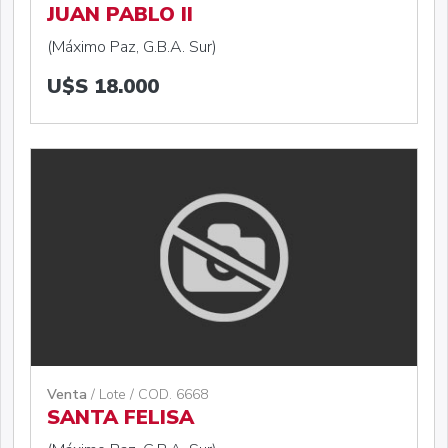
JUAN PABLO II
(Máximo Paz, G.B.A. Sur)
U$S 18.000
Venta
/ Lote / COD. 6668
SANTA FELISA