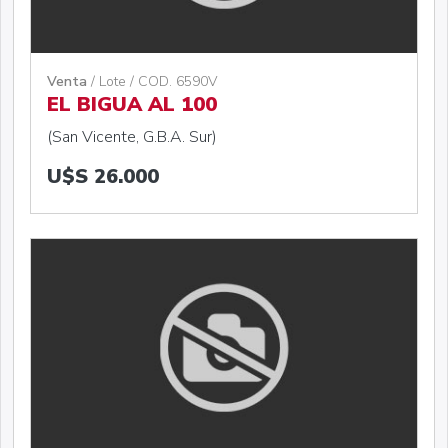
Venta
/ Lote / COD. 6590V
EL BIGUA AL 100
(San Vicente, G.B.A. Sur)
U$S 26.000