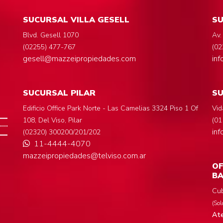
SUCURSAL VILLA GESELL
SU
Blvd. Gesell 1070
Av.
(02255) 477-767
(02
gesell@mazzeipropiedades.com
in
SUCURSAL PILAR
S
Edificio Office Park Norte - Las Camelias 3324 Piso 1 Of
Vid
108, Del Viso, Pilar
(01
in
(02320) 300200/201/202
11-4444-4070
mazzeipropiedades@telviso.com.ar
OF
BA
Cub
(Sol
Ate