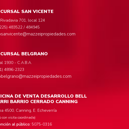
CURSAL SAN VICENTE
 Rivadavia 701, local 124
225) 483522 / 484945
fosanvicente@mazzeipropiedades.com
UCURSAL BELGRANO
al 1930 - C.A.B.A.
1) 4896-2323
fobelgrano@mazzeipropiedades.com
ICINA DE VENTA DESARROLLO BELL
RRI BARRIO CERRADO CANNING
a 4500, Canning, E. Echeverría
o con visita coordinada)
nción al público:
5075-0316