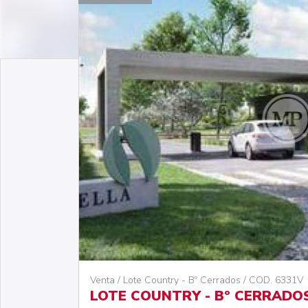
Venta / Lote Country - Bº Cerrados / COD. 6331V
LOTE COUNTRY - Bº CERRADOS