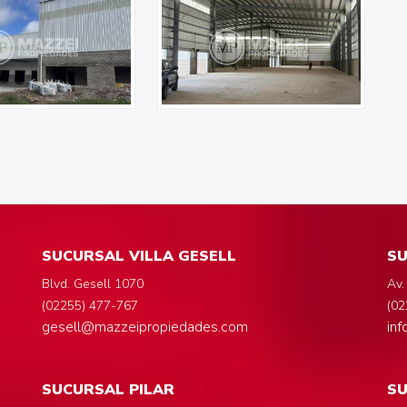
SUCURSAL VILLA GESELL
SU
Blvd. Gesell 1070
Av.
(02255) 477-767
(02
gesell@mazzeipropiedades.com
in
SUCURSAL PILAR
S