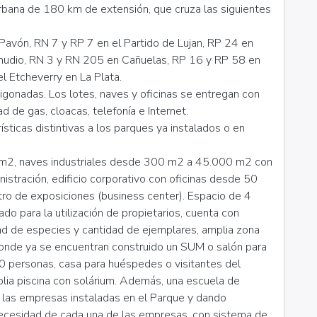
rurbana de 180 km de extensión, que cruza las siguientes
avón, RN 7 y RP 7 en el Partido de Lujan, RP 24 en
mudio, RN 3 y RN 205 en Cañuelas, RP 16 y RP 58 en
l Etcheverry en La Plata.
igonadas. Los lotes, naves y oficinas se entregan con
dad de gas, cloacas, telefonía e Internet.
ísticas distintivas a los parques ya instalados o en
m2, naves industriales desde 300 m2 a 45.000 m2 con
nistración, edificio corporativo con oficinas desde 50
o de exposiciones (business center). Espacio de 4
do para la utilización de propietarios, cuenta con
d de especies y cantidad de ejemplares, amplia zona
onde ya se encuentran construido un SUM o salón para
00 personas, casa para huéspedes o visitantes del
plia piscina con solárium. Además, una escuela de
e las empresas instaladas en el Parque y dando
necesidad de cada una de las empresas, con sistema de