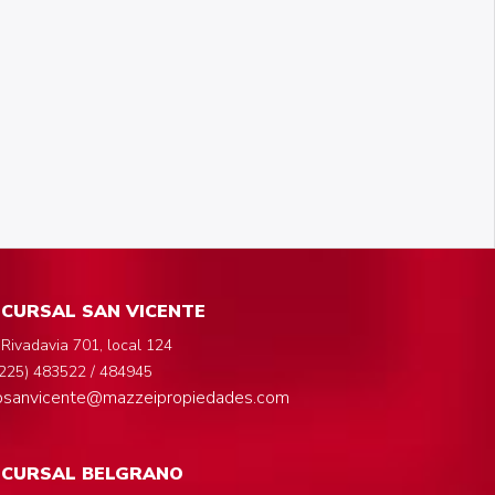
CURSAL SAN VICENTE
 Rivadavia 701, local 124
225) 483522 / 484945
fosanvicente@mazzeipropiedades.com
UCURSAL BELGRANO