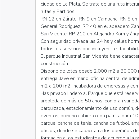
ciudad de La Plata. Se trata de una ruta inte
rutas y Partidos:
RN 12 en Zárate, RN 9 en Campana, RN 8 en P
General Rodríguez, RP 40 en el apeadero Za
San Vicente, RP 210 en Alejandro Korn y ánge
Con seguridad privada las 24 hs y calles horm
todos los servicios que incluyen: luz, factibili
El parque Industrial San Vicente tiene caracter
construcción.
Dispone de lotes desde 2.000 m2 a 80.000 
entrega llave en mano, oficina central de admi
m2 a 200 m2, incubadora de empresas y centr
Has privado lindero al Parque que está reserva
arboleda de más de 50 años, con gran varieda
parquizada, estacionamiento de uso común, d
eventos, quincho cubierto con parrilla para 1
parque, cancha de tenis, cancha de futbol, am
oficios, donde se capacitan a los operarios d
formación a los estudiantes de acuerdo a la 